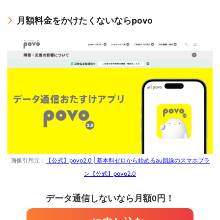
月額料金をかけたくないならpovo
画像引用元：
【公式】povo2.0 | 基本料ゼロから始めるau回線のスマホプラ
ン【公式】povo2.0
データ通信しないなら月額0円！