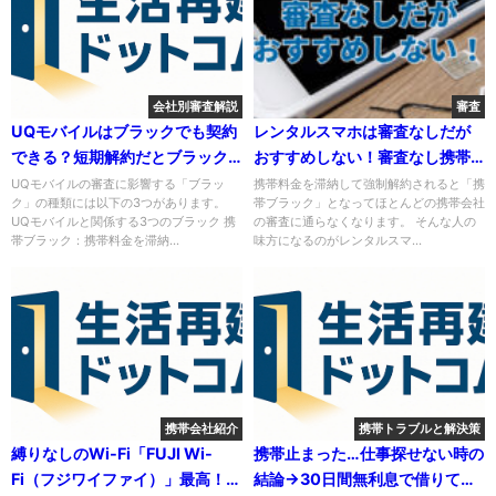
会社別審査解説
審査
UQモバイルはブラックでも契約
レンタルスマホは審査なしだが
できる？短期解約だとブラック
おすすめしない！審査なし携帯
リスト入り？
会社なら後払いだしiPhoneも安
UQモバイルの審査に影響する「ブラッ
携帯料金を滞納して強制解約されると「携
ク」の種類には以下の3つがあります。
帯ブラック」となってほとんどの携帯会社
い
UQモバイルと関係する3つのブラック 携
の審査に通らなくなります。 そんな人の
帯ブラック：携帯料金を滞納...
味方になるのがレンタルスマ...
携帯会社紹介
携帯トラブルと解決策
縛りなしのWi-Fi「FUJI Wi-
携帯止まった…仕事探せない時の
Fi（フジワイファイ）」最高！解
結論→30日間無利息で借りて即