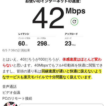
6/5 7:36の計測結果
とはいえ、40だろうが100だろうが、
体感速度はほとんど変わ
らない
と思います。40MbpsでもフルHD動画を快適に閲覧でき
ますし、冒頭の通り私は
回線速度が遅いと快適に扱えないよう
なサービスも楽天モバイルで十分問題なく扱えています
。
音声通話
ビデオ会議
PCのリモート接続