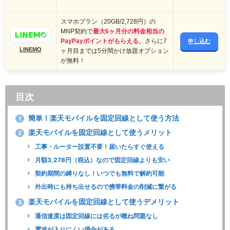
スマホプラン（20GB/2,728円）の
MNP契約で
最大6ヶ月分の料金相当の
PayPayポイントがもらえる
。さらに7
申し込む
LINEMO
ヶ月目までは5分間かけ放題オプション
が無料！
目次
簡単！楽天モバイルを固定回線として使う方法
1
楽天モバイルを固定回線として使うメリット
2
工事・ルーター設置不要！届いたらすぐ使える
月額3,278円（税込）なので固定回線よりも安い
契約期間の縛りなし！いつでも無料で解約可能
外出時にも持ち出せるので携帯料金の削減に繋がる
楽天モバイルを固定回線として使うデメリット
3
通信速度は固定回線には劣るが概ね問題なし
電波が入りにくい場合がある