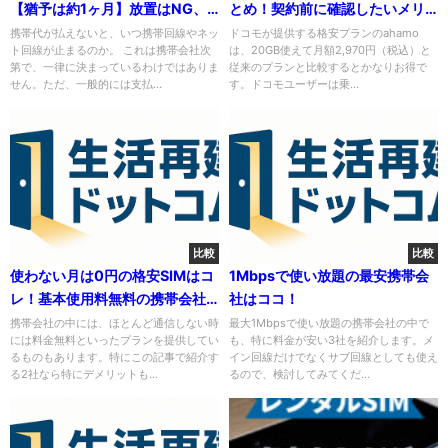
【猶予は約1ヶ月】放置はNG、
とめ！契約前に確認したいメリ
金を借りてでも払うべき理由
ットデメリット
携帯代が払えないと、いつ携帯回線やネッ
ドコモが提供する格安プランのahamo
ト回線が止まるのか。 これは携帯会社次
は、20GB使えて月額2,970円（税込）と
第で、一律に決まっているわけではありま
従来のプランと比較するとかなりお得で
せん。ただ、一般的には支払...
す。ドコモユーザーは乗...
比較
比較
使わない月は0円の格安SIMはコ
1Mbpsで使い放題の最安携帯会
レ！基本使用料無料の携帯会社
社はココ！
紹介
携帯会社の中には、ほとんど通信しない時
最大1Mbpsで使い放題の携帯会社の中で
には料金無料といったプランを提供してい
も、特に料金が安い3社を紹介します。メ
るものもあります。特にこの記事で紹介す
イン回線だけでなくサブ回線としても使え
る2社なら特にデメリットも...
るので、検討してみてくだ...