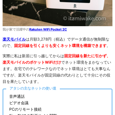
我が家で活躍中の
Rakuten WiFi Pocket 2C
楽天モバイル
は月額3,278円（税込）でデータ通信が無制限な
ので、
固定回線を引くよりも安くネット環境を構築できます
。
実際に私は新居に引っ越してからは
固定回線を新たに引かず、
楽天モバイルのポケットWiFiだけ
でネット環境をまかなってい
ます。在宅でのテレワークなのでネット環境はとても大事なん
ですが、楽天モバイルが固定回線の代わりとして十分にその役
目を果たしています。
アタシの主なネットの使い道
音声通話
ビデオ会議
PCのリモート接続