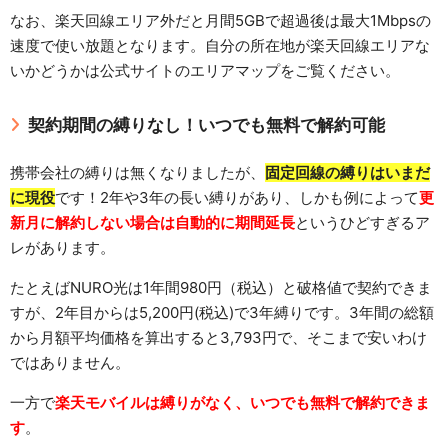
なお、楽天回線エリア外だと月間5GBで超過後は最大1Mbpsの
速度で使い放題となります。自分の所在地が楽天回線エリアな
いかどうかは公式サイトのエリアマップをご覧ください。
契約期間の縛りなし！いつでも無料で解約可能
携帯会社の縛りは無くなりましたが、
固定回線の縛りはいまだ
に現役
です！2年や3年の長い縛りがあり、しかも例によって
更
新月に解約しない場合は自動的に期間延長
というひどすぎるア
レがあります。
たとえばNURO光は1年間980円（税込）と破格値で契約できま
すが、2年目からは5,200円(税込)で3年縛りです。3年間の総額
から月額平均価格を算出すると3,793円で、そこまで安いわけ
ではありません。
一方で
楽天モバイルは縛りがなく、いつでも無料で解約できま
す
。