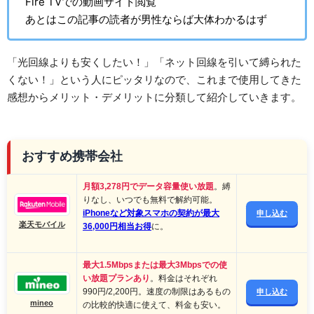
Fire TVでの動画サイト閲覧
あとはこの記事の読者が男性ならば大体わかるはず
「光回線よりも安くしたい！」「ネット回線を引いて縛られた
くない！」という人にピッタリなので、これまで使用してきた
感想からメリット・デメリットに分類して紹介していきます。
おすすめ携帯会社
月額3,278円でデータ容量使い放題
。縛
りなし、いつでも無料で解約可能。
iPhoneなど対象スマホの契約が最大
申し込む
楽天モバイル
36,000円相当お得
に。
最大1.5Mbpsまたは最大3Mbpsでの使
い放題プランあり
。料金はそれぞれ
990円/2,200円。速度の制限はあるもの
申し込む
mineo
の比較的快適に使えて、料金も安い。