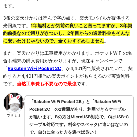
ます。
3番の楽天ひかりは読んで字の如く、楽天モバイルが提供する
光回線です。
1年無料とか気前の良いこと言ってますが、3年契
約前提なので縛りがきついし、2年目からの通常料金もそんな
に安いわけじゃないので、全くおすすめしません
。
また、楽天ひかりは工事費用がかかります。ポケットWiFiの場
合も端末の購入費用がかかりますが、現在キャンペーンで
「
Rakuten WiFi Pocket 2C
」が4,401円で販売されていて、契
約すると4,401円相当の楽天ポイントがもらえるので実質無料
です。
当然工事費も不要なので最強
です。
「Rakuten WiFi Pocket 2B」と「Rakuten WiFi
Pocket 2C」の2種類があり、利用できるケーブル
ウサミミ
が違います。Bの方はMicroUSB対応で、CはUSB-C
ケーブル対応です。料金やスペックに違いはないの
で、自分に合った方を選べば良い！