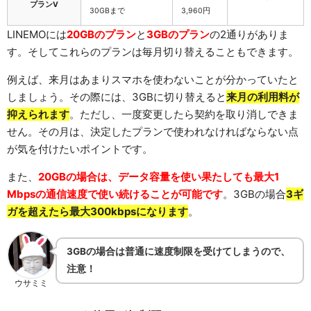
プランV
30GBまで
3,960円
LINEMOには
20GBのプラン
と
3GBのプラン
の2通りがありま
す。そしてこれらのプランは毎月切り替えることもできます。
例えば、来月はあまりスマホを使わないことが分かっていたと
しましょう。その際には、3GBに切り替えると
来月の利用料が
抑えられます
。ただし、一度変更したら契約を取り消しできま
せん。その月は、決定したプランで使われなければならない点
が気を付けたいポイントです。
また、
20GBの場合は、データ容量を使い果たしても最大1
Mbpsの通信速度で使い続けることが可能です
。3GBの場合
3ギ
ガを超えたら最大300kbpsになります
。
3GBの場合は普通に速度制限を受けてしまうので、
注意！
ウサミミ