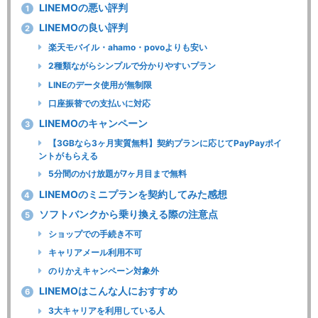
LINEMOの悪い評判
1
LINEMOの良い評判
2
楽天モバイル・ahamo・povoよりも安い
2種類ながらシンプルで分かりやすいプラン
LINEのデータ使用が無制限
口座振替での支払いに対応
LINEMOのキャンペーン
3
【3GBなら3ヶ月実質無料】契約プランに応じてPayPayポイ
ントがもらえる
5分間のかけ放題が7ヶ月目まで無料
LINEMOのミニプランを契約してみた感想
4
ソフトバンクから乗り換える際の注意点
5
ショップでの手続き不可
キャリアメール利用不可
のりかえキャンペーン対象外
LINEMOはこんな人におすすめ
6
3大キャリアを利用している人