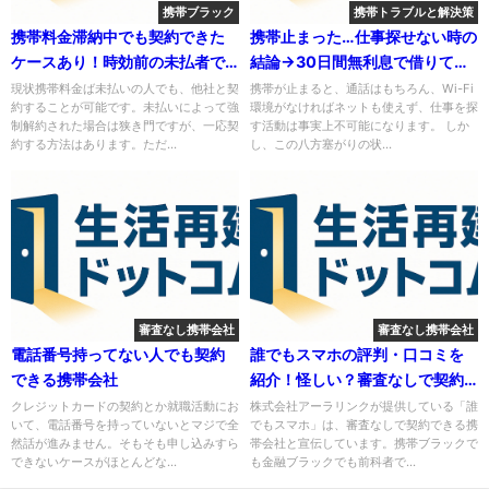
携帯ブラック
携帯トラブルと解決策
携帯料金滞納中でも契約できた
携帯止まった…仕事探せない時の
ケースあり！時効前の未払者で
結論→30日間無利息で借りて即
も新規契約する方法
払う
現状携帯料金ば未払いの人でも、他社と契
携帯が止まると、通話はもちろん、Wi-Fi
約することが可能です。未払いによって強
環境がなければネットも使えず、仕事を探
制解約された場合は狭き門ですが、一応契
す活動は事実上不可能になります。 しか
約する方法はあります。ただ...
し、この八方塞がりの状...
審査なし携帯会社
審査なし携帯会社
電話番号持ってない人でも契約
誰でもスマホの評判・口コミを
できる携帯会社
紹介！怪しい？審査なしで契約
できるとか大丈夫なん？
クレジットカードの契約とか就職活動にお
株式会社アーラリンクが提供している「誰
いて、電話番号を持っていないとマジで全
でもスマホ」は、審査なしで契約できる携
然話が進みません。そもそも申し込みすら
帯会社と宣伝しています。携帯ブラックで
できないケースがほとんどな...
も金融ブラックでも前科者で...