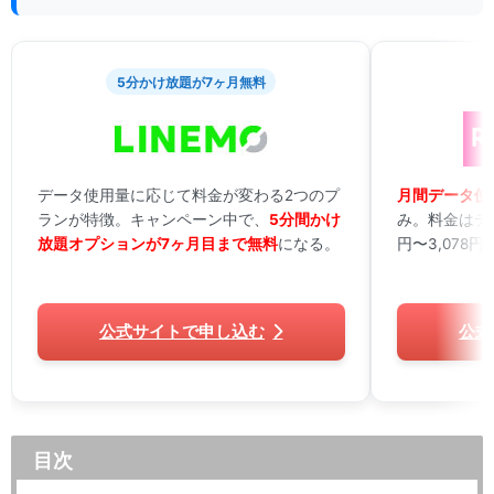
5分かけ放題が7ヶ月無料
データ使用量に応じて料金が変わる2つのプ
月間データ使
ランが特徴。キャンペーン中で、
5分間かけ
み。料金はデー
放題オプションが7ヶ月目まで無料
になる。
円〜3,078
公式サイトで申し込む
公式
目次