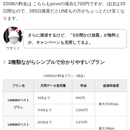
20GBの料金は こちらもpovoの場合2,700円ですが、ほぼは30
日間なので、365日換算だとLINEもの方がちょっとだけ安くな
ります。
さらに後述するけど、「5分間かけ放題」が無料と
か、キャンペーンも充実してるよ。
ウサミミ
2種類ながらシンプルで分かりやすいプラン
LINEMOの料金プラン（税込）
プラン名
月間データ使用量
料金
超過時速度
3GBまで
990円
LINEMOベスト
最大300Kbps
プラン
10GBまで
2,090円
20GBまで
2,970円
LINEMOベスト
最大1Mbps