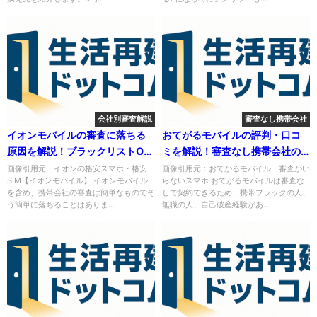
会社別審査解説
審査なし携帯会社
イオンモバイルの審査に落ちる
おてがるモバイルの評判・口コ
原因を解説！ブラックリストOK
ミを解説！審査なし携帯会社の
だがクレカなしはNG
メリットデメリット
画像引用元：イオンの格安スマホ・格安
画像引用元：おてがるモバイル｜審査がい
SIM【イオンモバイル】 イオンモバイル
らないスマホ おてがるモバイルは審査な
を含め、携帯会社の審査は簡単なものでそ
しで契約できるため、携帯ブラックの人、
う簡単に落ちることはありま...
無職の人、自己破産経験があ...