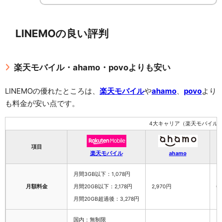
LINEMOの良い評判
楽天モバイル・ahamo・povoよりも安い
LINEMOの優れたところは、
楽天モバイル
や
ahamo
、
povo
より
も料金が安い点です。
4大キャリア（楽天モバイル・ah
項目
楽天モバイル
ahamo
月間3GB以下：1,078円
月額料金
月間20GB以下：2,178円
2,970円
0
月間20GB超過後：3,278円
国内：無制限