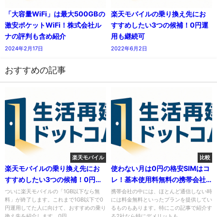
「大容量WiFi」は最大500GBの
楽天モバイルの乗り換え先にお
激安ポケットWiFi！株式会社ル
すすめしたい3つの候補！0円運
ナの評判も含め紹介
用も継続可
2024年2月17日
2022年6月2日
おすすめの記事
楽天モバイル
比較
楽天モバイルの乗り換え先にお
使わない月は0円の格安SIMはコ
すすめしたい3つの候補！0円運
レ！基本使用料無料の携帯会社
用も継続可
紹介
ついに楽天モバイルの「1GB以下なら無
携帯会社の中には、ほとんど通信しない時
料」が終了します。これまで1GB以下で0
には料金無料といったプランを提供してい
円運用してた人に向けて、おすすめの乗り
るものもあります。特にこの記事で紹介す
換え先を紹介します。0円...
る2社なら特にデメリットも...