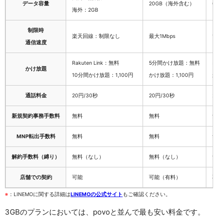
データ容量
20GB（海外含む）
0
海外：2GB
制限時
楽天回線：制限なし
最大1Mbps
12
通信速度
Rakuten Link：無料
5分間かけ放題：無料
5
かけ放題
10分間かけ放題：1,100円
かけ放題：1,100円
か
通話料金
20円/30秒
20円/30秒
2
新規契約事務手数料
無料
無料
無
MNP転出手数料
無料
無料
無
解約手数料（縛り）
無料（なし）
無料（なし）
無
店舗での契約
可能
可能（有料）
不
※
：LINEMOに関する詳細は
LINEMOの公式サイト
もご確認ください。
3GBのプランにおいては、povoと並んで最も安い料金です。