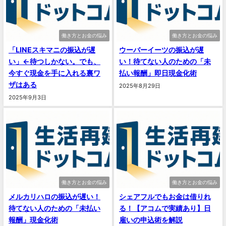
働き方とお金の悩み
働き方とお金の悩み
「LINEスキマニの振込が遅
ウーバーイーツの振込が遅
い」←待つしかない。でも、
い！待てない人のための「未
今すぐ現金を手に入れる裏ワ
払い報酬」即日現金化術
ザはある
2025年8月29日
2025年9月3日
働き方とお金の悩み
働き方とお金の悩み
メルカリハロの振込が遅い！
シェアフルでもお金は借りれ
待てない人のための「未払い
る！【アコムで実績あり】日
報酬」現金化術
雇いの申込術を解説