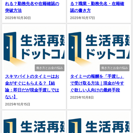
れる？勤務先名や在籍確認の
る？職業・勤務先名・在籍確
突破方法
認の書き方
2025年10月30日
2025年10月17日
働き方とお金の悩み
働き方とお金の悩み
スキマバイトのタイミーはお
タイミーの報酬を「手渡し」
金がすぐにもらえる？【結
で受け取る方法｜現金が今す
論：即日だが現金手渡しでは
ぐ欲しい人向けの最終手段
ない】
2025年10月8日
2025年10月15日