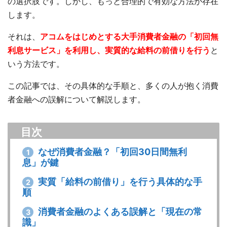
の選択肢です。しかし、もっと合理的で有効な方法が存在
します。
それは、
アコムをはじめとする大手消費者金融の「初回無
利息サービス」を利用し、実質的な給料の前借りを行う
と
いう方法です。
この記事では、その具体的な手順と、多くの人が抱く消費
者金融への誤解について解説します。
目次
なぜ消費者金融？「初回30日間無利
1
息」が鍵
実質「給料の前借り」を行う具体的な手
2
順
消費者金融のよくある誤解と「現在の常
3
識」